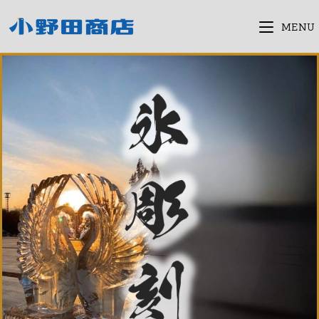
コ
ン
MENU
テ
ン
ツ
へ
ス
キ
ッ
プ