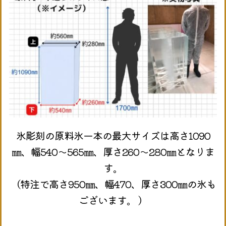
氷彫刻の原料氷一本の最大サイズは高さ1090
㎜、幅540～565㎜、厚さ260～280㎜となりま
す。
（特注で高さ950㎜、幅470、厚さ300㎜の氷も
ございます。 ）