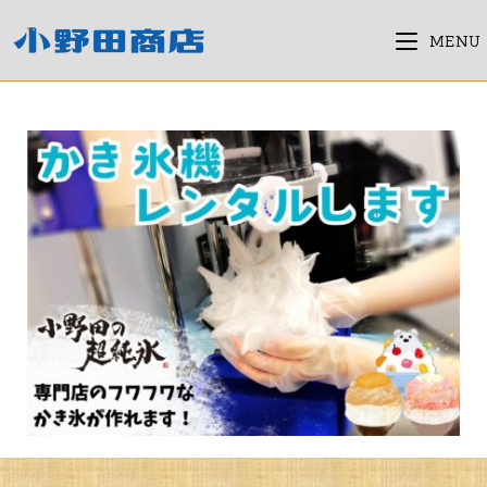
コ
ン
MENU
テ
ン
ツ
へ
ス
キ
ッ
プ