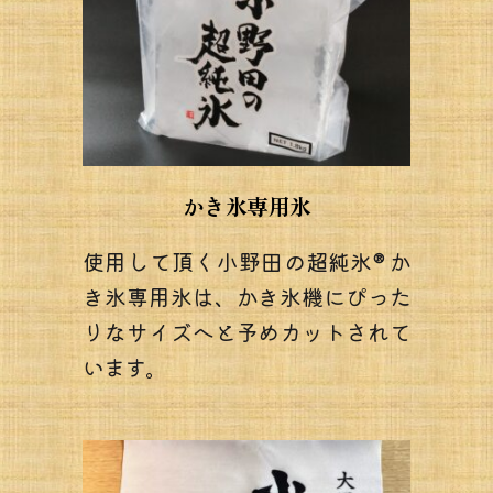
かき氷専用氷
使用して頂く小野田の超純氷® か
き氷専用氷は、かき氷機にぴった
りなサイズへと予めカットされて
います。