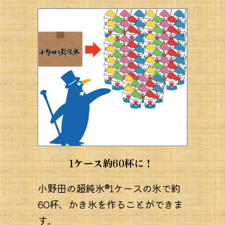
1ケース約60杯に！ 
小野田の超純氷®1ケースの氷で約
60杯、かき氷を作ることができま
す。