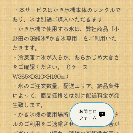
 ・本サービスはかき氷機本体のレンタルで
あり、氷は別途ご購入いただきます。
・かき氷機で使用する氷は、弊社商品「小
野田の超純氷®かき氷専用」をご利用いた
だきます。
・
冷凍庫に氷が入るか、あらかじめ
大きさ
をご確認ください。（1ケース：
W365×D310×H160㎜）
・氷のご注文数量、配送エリア、納品条件
によって、商品価格とは別に配送料金が発
生致します。
お問合せ
・かき氷機の使用場所によっては、レンタ
フォーム
ルのご利用をご遠慮させていただく場合が