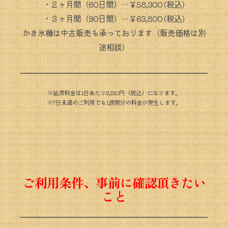
・２ヶ月
間（60日間）…￥58,300 (税込) 
・３ヶ月
間（90日間）…￥63,800 (税込) 
かき氷機は中古販売も承っております（販売価格は別
途相談）
※延滞料金は1日あたり3,150円（税込）になります。
※7日
未満
のご利用でも1週間分の料金が発生します。
ご利用条件、事前に確認頂きたい
こと