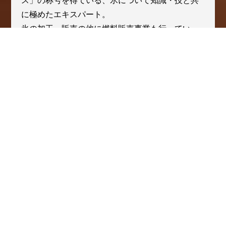
ス」の称号を得ている、氷について知識・技と共
に極めたエキスパート。
氷の加工、販売の他に燃料販売事業も行ってい
る。
「いい状態の氷を届けて頂けれ
ば、いい状態の品物としてお客
様にお届けする。それが氷屋の
仕事です。」
創業100周年、おめでとうございます！新工場、期
待しています。工場が新しくなっても、今と同じ
アイス缶を使った製法を続けていただきたいです
ね。
当店は氷屋として38年続けてきたんですが、氷屋