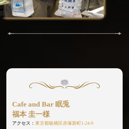
外口氷室
外口文祥 様
小野田の氷は、グラスに注いだ時の音がいいと
言われているんだよ。
Cafe and Bar 眠兎
福本 圭一様
アクセス：
東京都板橋区赤塚新町1-24-9