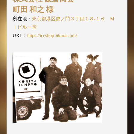
町田 和之 様
所在地：
東京都港区虎ノ門３丁目１８-１６ Ｍ
Ｉビル一階
URL：
https://iceshop-iikura.com/