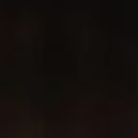
互い情報交換、役割分担をして一緒にやっていか
なくてはいけない。
現代のメーカーは良い製品を作って売るだけの仕
事じゃない、使い方を示さないと。例えば、昔使
われていたような氷冷式の冷蔵庫は今でも、高級
な寿司屋で使われています。氷には適度な湿気が
あり、ネタを劣化させない。保湿冷蔵庫もある
が、完璧に同じものではないし、何より木製の氷
冷式冷蔵庫はカッコいいし、お客様にこだわりを
もっていることが伝わり、それが信頼になる。
うちは「グラスの数だけ氷がある。」をモットー
にやらせて貰っている。お店ごとに個々が求めて
いる氷のニーズに提供するのが氷屋の仕事。これ
から求められるのは、氷を大切にする売り方で