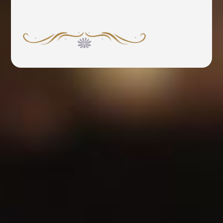
NO.1ってことだと思う。口にはしなくても、こだ
わりをもって製品を作っているのがわかります。
氷の質っていうのは、「人」だから。氷の品質は
生産者の気持ちが直結します。みんなで誠実に頑
張っていると思います。 一部の人が優秀なだけで
はできない仕事だと思う。配送も氷作りも、情熱
をもって仕事に取り組む気持ちで動いてくれる人
を育ててくれた。
正直、マーケティングやブランディングを氷屋業
界は大事にしてこなかった。
今までお客様に買ってもらうためにはどうすれば
いいか？そういったマーケティングの仕事は、長
年仲買だけの仕事だった。でも、これからはメー
カーもマーケティングも気にしなくては生き残れ
ない。だから、仲買とメーカーが二人三脚で、お