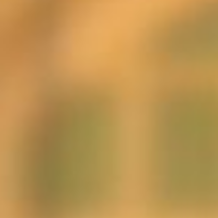
今では考えられないことでしょうね。あと。氷券
という先にお金をもらって、氷を券と引き換える
こともありました。
昔は夏だけ仕事して冬は別の仕事をしている人も
多かったです。リヤカーで氷を切る音が時報代わ
りだった時代もありましたね。
自分が引き継いだ昭和36年が一番のピークでした
けど、その後電気冷蔵庫の普及と業務用製氷機の
登場で大変だった時期もありました。
この時もっと協力してやれれば良かったのです
が、昔は氷屋同士が市場を奪い合っていた時代で
した。今は協力してやっていますけどね。
もう81歳になりましたが、周りの人も心配してく
れているため引退したい気持ちもあります。
でもお客さんがいる以上、辞めるのは難しいで