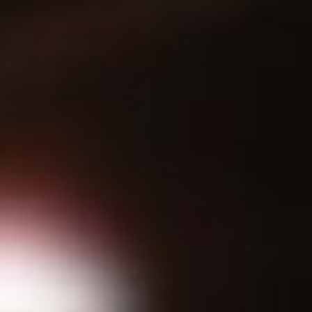
ね。
もともと、下赤塚エリアでは氷屋の純氷を売って
いるお店がなく、配送の都合で飲食店で製氷機の
氷以外を使うのが難しかったんです。
そこで小野田商店が対応してくれて、このエリア
でも純氷を提供できるようになりました。
それがこの地域での差別化、付加価値にきちんと
なっています。
やはり業務用製氷機ではない氷には、特別感があ
ります。
お客さんの前で氷を割ることで会話も生まれ、ア
イスピックで氷が綺麗に割れるのが最高の演出に
なります。
良い氷を使えば、それを見て気付いてくれたり、
喜ぶ人もちゃんといます。