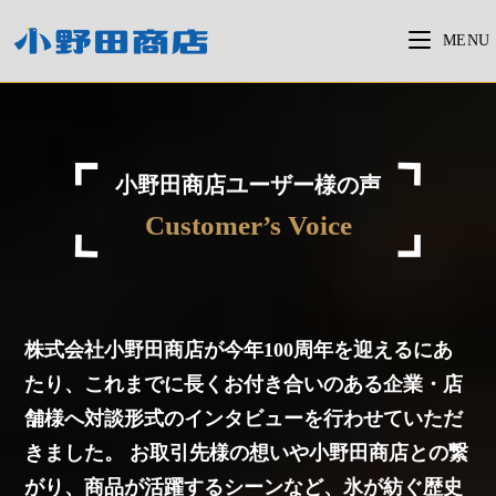
コ
ン
MENU
テ
ン
<
ツ
へ
ス
小野田商店ユーザー様の声
キ
Customer’s Voice
ッ
プ
株式会社小野田商店が今年100周年を迎えるにあ
たり、これまでに長くお付き合いのある企業・店
舗様へ対談形式のインタビューを行わせていただ
きました。 お取引先様の想いや小野田商店との繋
がり、商品が活躍するシーンなど、氷が紡ぐ歴史