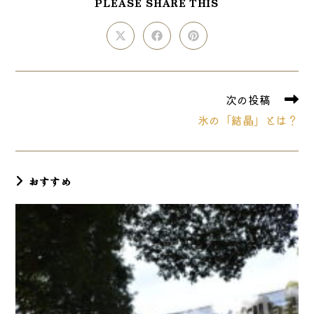
SHARE
PLEASE SHARE THIS
THIS
CONTENT
Opens
Opens
Opens
in
in
in
a
a
a
new
new
new
window
window
window
そ
次の投稿
の
氷の「結晶」とは？
他
の
記
事
を
おすすめ
読
む