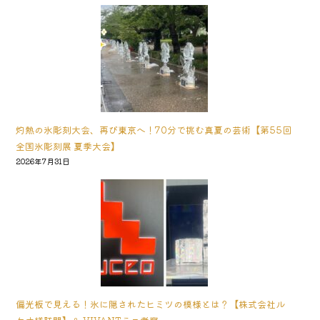
灼熱の氷彫刻大会、再び東京へ！70分で挑む真夏の芸術【第55回
全国氷彫刻展 夏季大会】
2026年7月31日
偏光板で見える！氷に隠されたヒミツの模様とは？【株式会社ル