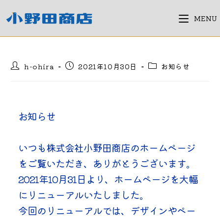
コ
ン
MENU
テ
ン
ツ
投
投
投
h-ohira
2021年10月30日
お知らせ
へ
稿
稿
稿
ス
者:
公
カ
キ
開
テ
日:
ゴ
ッ
リ
お知らせ
プ
ー:
いつも株式会社小野田商店のホームページ
をご覧いただき、ありがとうございます。
2021年10月31日より、ホームページを大幅
にリニューアルいたしました。
今回のリニューアルでは、デザインやペー