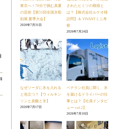
東京へ！70分で挑む真夏
されたヒミツの模様と
の芸術【第55回全国氷彫
は？【株式会社ルケオ様
刻展 夏季大会】
訪問】＆ VIVANTミニ考
2026年7月31日
察
2026年7月24日
唯
8日
なぜソーダに氷を入れる
ベテラン社員に聞く、氷
と泡立つ？【ウィルキン
を届けるドライバーの仕
ソンと炭酸と氷】
事とは？【社員インタビ
2026年7月17日
ュー vol.2】
2026年7月10日
ー