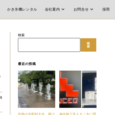
かき氷機レンタル
会社案内
お問合せ
採用
検索
検
タ
索
最近の投稿
野
5日
灼熱の氷彫刻大会、再び
偏光板で見える！氷に隠