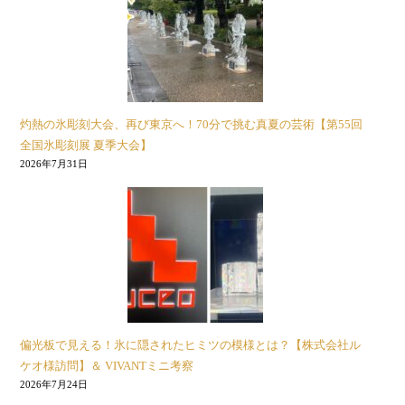
灼熱の氷彫刻大会、再び東京へ！70分で挑む真夏の芸術【第55回
全国氷彫刻展 夏季大会】
2026年7月31日
偏光板で見える！氷に隠されたヒミツの模様とは？【株式会社ル
ケオ様訪問】＆ VIVANTミニ考察
2026年7月24日