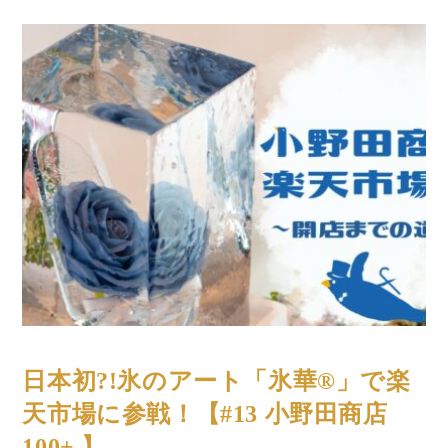
コラム
日本初?!氷のアート「氷華®︎」で楽
天市場に参戦！【#13 小野田商店
100+ 】