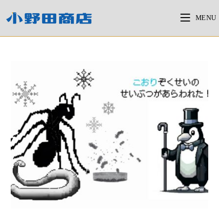
コ
ン
MENU
テ
ン
ツ
へ
ス
キ
ッ
プ