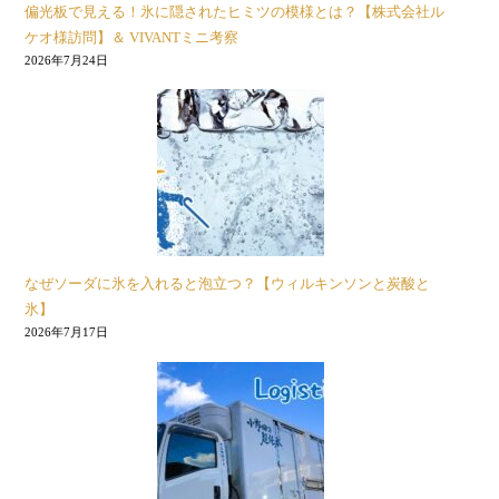
偏光板で見える！氷に隠されたヒミツの模様とは？【株式会社ル
ケオ様訪問】＆ VIVANTミニ考察
2026年7月24日
なぜソーダに氷を入れると泡立つ？【ウィルキンソンと炭酸と
氷】
2026年7月17日