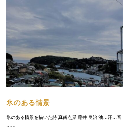
コラム
氷のある情景
氷のある情景を描いた詩 真鶴点景 藤井 良治 油…汗…音
……