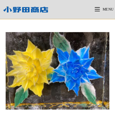
コ
ン
MENU
テ
ン
ツ
へ
ス
キ
ッ
プ