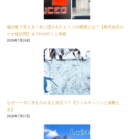
偏光板で見える！氷に隠されたヒミツの模様とは？【株式会社ル
ケオ様訪問】＆ VIVANTミニ考察
2026年7月24日
なぜソーダに氷を入れると泡立つ？【ウィルキンソンと炭酸と
氷】
2026年7月17日