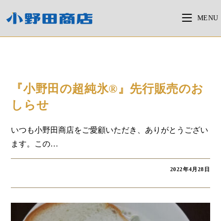
コ
ン
MENU
テ
ン
ツ
へ
お知らせ
ス
『小野田の超純氷®』先行販売のお
キ
しらせ
ッ
プ
いつも小野田商店をご愛顧いただき、ありがとうござい
ます。この…
2022年4月28日