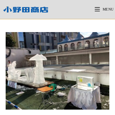
コ
ン
MENU
テ
ン
ツ
へ
ス
キ
ッ
プ