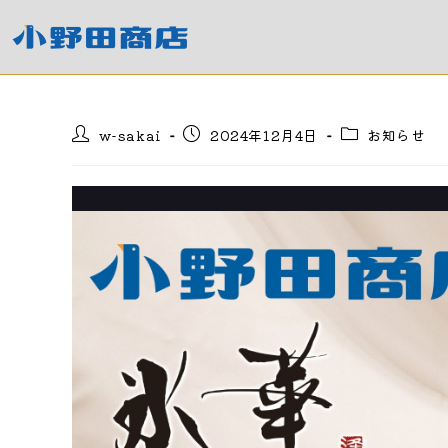
コ
ン
テ
ン
ツ
投
投
投
w-sakai
2024年12月4日
お知らせ
へ
稿
稿
稿
ス
者:
公
カ
キ
開
テ
日:
ゴ
ッ
リ
プ
ー: