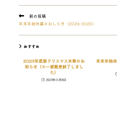
THIS
CONTENT
そ
前の投稿
の
年末年始休業のおしらせ（2024-2025）
他
の
記
事
を
おすすめ
読
む
2023年度版クリスマス氷華のお
年末年始休
知らせ（※一部販売終了しまし
た）
2023年11月8日