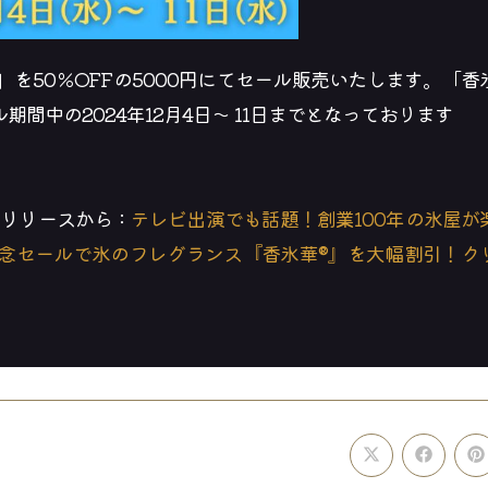
を50％OFFの5000円にてセール販売いたします。「香
間中の2024年12月4日〜 11日までとなっております
スリリースから：
テレビ出演でも話題！創業100年の氷屋が
念セールで氷のフレグランス『香氷華®』を大幅割引！ク
Opens
Opens
O
in
in
i