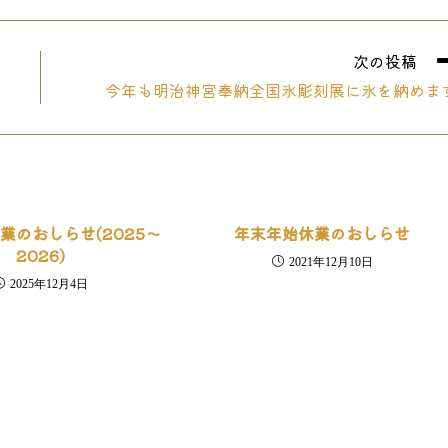
a
a
a
new
new
n
window
window
w
次の投稿
今年も明治神宮奉納全国氷彫刻展に氷を納めま
業のおしらせ(2025～
年末年始休業のおしらせ
2026)
2021年12月10日
2025年12月4日