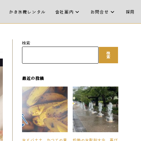
かき氷機レンタル
会社案内
お問合せ
採用
検索
検
索
最近の投稿
氷とバナナ、かつての意
灼熱の氷彫刻大会、再び