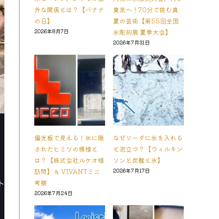
外な関係とは？【バナナ
東京へ！70分で挑む真
の日】
夏の芸術【第55回全国
2026年8月7日
氷彫刻展 夏季大会】
2026年7月31日
偏光板で見える！氷に隠
なぜソーダに氷を入れる
されたヒミツの模様と
と泡立つ？【ウィルキン
は？【株式会社ルケオ様
ソンと炭酸と氷】
訪問】＆ VIVANTミニ
2026年7月17日
ト
考察
2026年7月24日