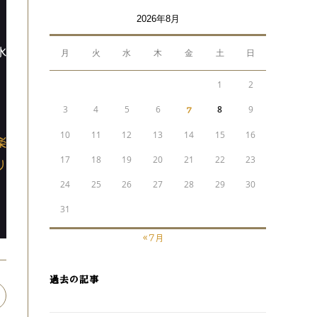
2026年8月
氷
月
火
水
木
金
土
日
1
2
3
4
5
6
7
8
9
10
11
12
13
14
15
16
楽
17
18
19
20
21
22
23
リ
24
25
26
27
28
29
30
31
« 7月
過去の記事
pens
n