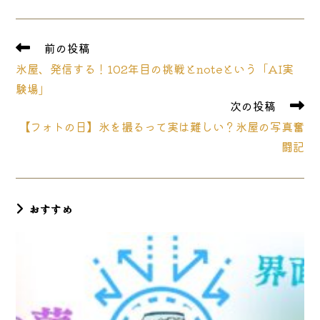
a
a
a
new
new
new
window
window
window
そ
前の投稿
の
氷屋、発信する！102年目の挑戦とnoteという「AI実
他
の
験場」
記
次の投稿
事
【フォトの日】氷を撮るって実は難しい？氷屋の写真奮
を
読
闘記
む
おすすめ