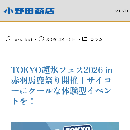
コ
ン
MENU
テ
ン
ツ
投
投
投
w-sakai
2026年4月3日
コラム
へ
稿
稿
稿
ス
者:
公
カ
キ
開
テ
日:
ゴ
ッ
TOKYO超氷フェス2026 in 
リ
プ
ー:
赤羽馬鹿祭り開催！サイコ
ーにクールな体験型イベン
トを！