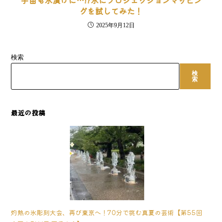
宇宙も氷漬けに…!?氷にプロジェクションマッピン
グを試してみた！
2025年9月12日
検索
検
索
最近の投稿
灼熱の氷彫刻大会、再び東京へ！70分で挑む真夏の芸術【第55回