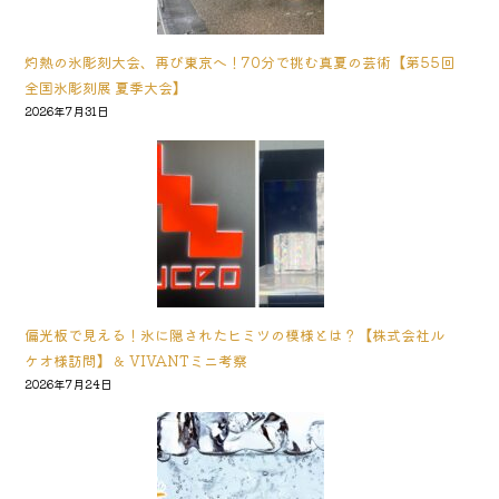
灼熱の氷彫刻大会、再び東京へ！70分で挑む真夏の芸術【第55回
全国氷彫刻展 夏季大会】
2026年7月31日
偏光板で見える！氷に隠されたヒミツの模様とは？【株式会社ル
ケオ様訪問】＆ VIVANTミニ考察
2026年7月24日