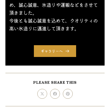
め、誠心誠意、氷造りや運搬などをさせて
頂きました。
今後とも誠心誠意を込めて、クオリティの
高い氷造りに邁進して頂きます。
ギャラリーへ
SHARE
PLEASE SHARE THIS
THIS
CONTENT
Opens
Opens
Opens
in
in
in
a
a
a
new
new
new
window
window
window