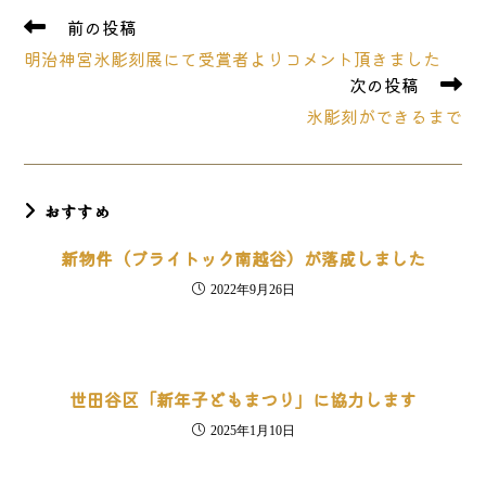
そ
前の投稿
の
明治神宮氷彫刻展にて受賞者よりコメント頂きました
他
次の投稿
の
記
氷彫刻ができるまで
事
を
読
む
おすすめ
新物件（ブライトック南越谷）が落成しました
2022年9月26日
世田谷区「新年子どもまつり」に協力します
2025年1月10日