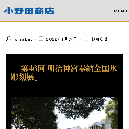
コ
ン
MENU
テ
ン
ツ
投
投
投
w-sakai
2022年1月17日
お知らせ
へ
稿
稿
稿
ス
者:
公
カ
キ
開
テ
日:
ゴ
ッ
 「第46回 明治神宮奉納全国氷
リ
プ
ー:
彫刻展」