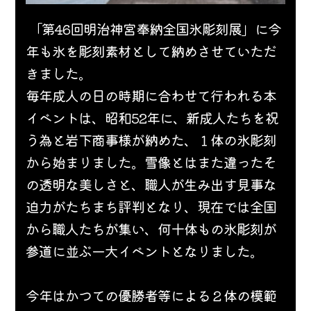
 「第46回明治神宮奉納全国氷彫刻展」に今
年も氷を彫刻素材として納めさせていただ
きました。
。
毎年成人の日の時期に合わせて行われる本
イベントは、昭和52年に、新成人たちを祝
う為と岩下商事様が納めた、１体の氷彫刻
から始まりました。雪像とはまた違ったそ
の透明な美しさと、職人が生み出す見事な
迫力がたちまち評判となり、現在では全国
から職人たちが集い、何十体もの氷彫刻が
参道に並ぶ一大イベントとなりました。
今年はかつての優勝者等による２体の模範