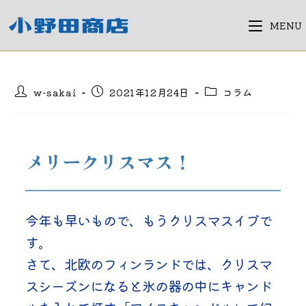
コ
ン
MENU
テ
ン
ツ
投
投
投
w-sakai
2021年12月24日
コラム
へ
稿
稿
稿
ス
者:
公
カ
キ
開
テ
日:
ゴ
ッ
メリークリスマス！
リ
プ
ー:
今年も早いもので、もうクリスマスイブで
す。
さて、北欧のフィンランドでは、クリスマ
スシーズンになると氷の器の中にキャンド