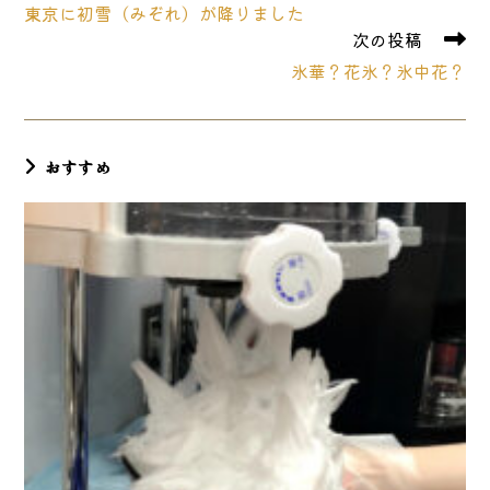
東京に初雪（みぞれ）が降りました
他
次の投稿
の
記
氷華？花氷？氷中花？
事
を
読
む
おすすめ