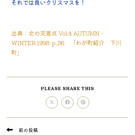
それでは良いクリスマスを！ 
出典：北の交差点 Vol.4 AUTUMN - 
WINTER 1998 ｐ.36　「わが町紹介　下川
町」
SHARE
PLEASE SHARE THIS
THIS
CONTENT
Opens
Opens
Opens
in
in
in
a
a
a
new
new
new
window
window
window
そ
前の投稿
の