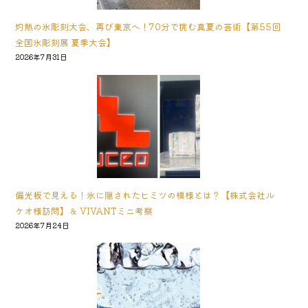
灼熱の氷彫刻大会、再び東京へ！70分で挑む真夏の芸術【第55回
全国氷彫刻展 夏季大会】
2026年7月31日
偏光板で見える！氷に隠されたヒミツの模様とは？【株式会社ル
ケオ様訪問】＆ VIVANTミニ考察
2026年7月24日