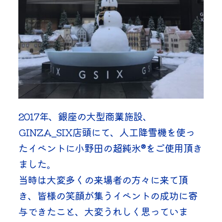
2017年、銀座の大型商業施設、
GINZA_SIX店頭にて、人工降雪機を使っ
たイベントに小野田の超純氷®をご使用頂き
ました。
当時は大変多くの来場者の方々に来て頂
き、皆様の笑顔が集うイベントの成功に寄
与できたこと、大変うれしく思っていま