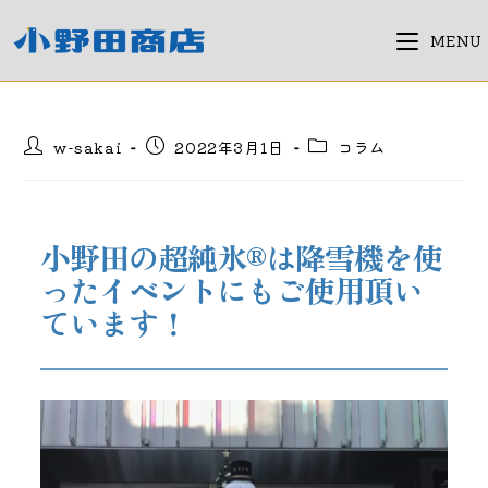
コ
ン
MENU
テ
ン
ツ
投
投
投
w-sakai
2022年3月1日
コラム
へ
稿
稿
稿
ス
者:
公
カ
キ
開
テ
日:
ゴ
ッ
小野田の超純氷®は降雪機を使
リ
プ
ー:
ったイベントにもご使用頂い
ています！