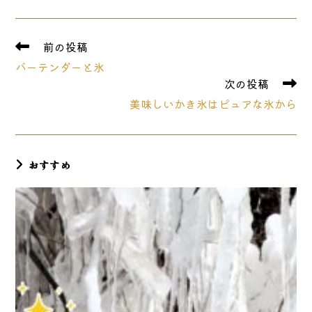
a
a
a
new
new
new
window
window
window
そ
前の投稿
の
バーテンダーと氷
他
次の投稿
の
記
美味しいかき氷はピュアな氷から
事
を
読
む
おすすめ