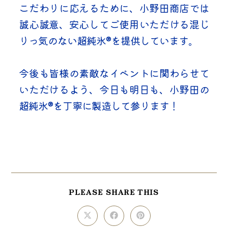
こだわりに応えるために、小野田商店では
誠心誠意、安心してご使用いただける混じ
りっ気のない超純氷®を提供しています。
今後も皆様の素敵なイベントに関わらせて
いただけるよう、今日も明日も、小野田の
超純氷®を丁寧に製造して参ります！
SHARE
PLEASE SHARE THIS
THIS
CONTENT
Opens
Opens
Opens
in
in
in