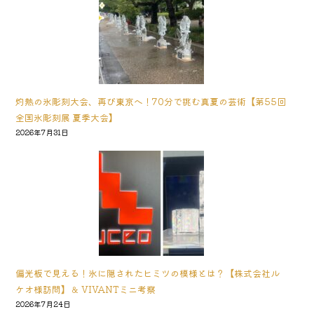
灼熱の氷彫刻大会、再び東京へ！70分で挑む真夏の芸術【第55回
全国氷彫刻展 夏季大会】
2026年7月31日
偏光板で見える！氷に隠されたヒミツの模様とは？【株式会社ル
ケオ様訪問】＆ VIVANTミニ考察
2026年7月24日