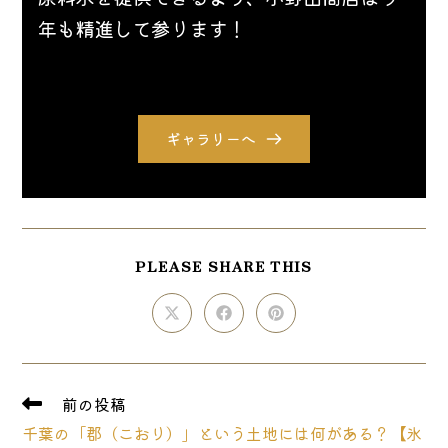
年も精進して参ります！ 
ギャラリーへ
SHARE
PLEASE SHARE THIS
THIS
CONTENT
Opens
Opens
Opens
in
in
in
a
a
a
new
new
new
window
window
window
そ
前の投稿
の
千葉の「郡（こおり）」という土地には何がある？【氷
他