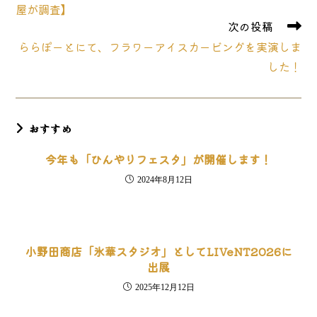
の
屋が調査】
記
次の投稿
事
ららぽーとにて、フラワーアイスカービングを実演しま
を
読
した！
む
おすすめ
今年も「ひんやりフェスタ」が開催します！
2024年8月12日
小野田商店「氷華スタジオ」としてLIVeNT2026に
出展
2025年12月12日