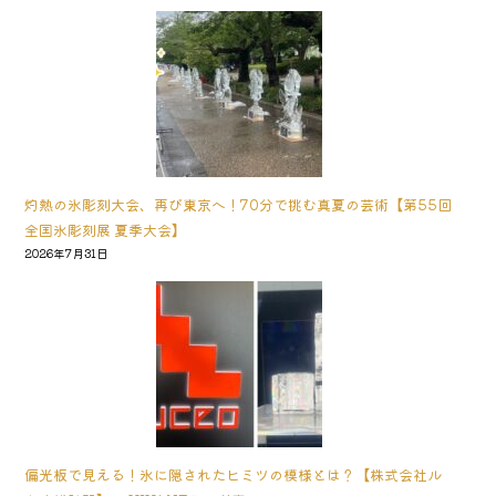
灼熱の氷彫刻大会、再び東京へ！70分で挑む真夏の芸術【第55回
全国氷彫刻展 夏季大会】
2026年7月31日
偏光板で見える！氷に隠されたヒミツの模様とは？【株式会社ル