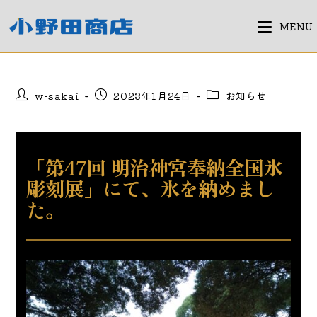
コ
ン
MENU
テ
ン
ツ
投
投
投
w-sakai
2023年1月24日
お知らせ
へ
稿
稿
稿
ス
者:
公
カ
キ
開
テ
日:
ゴ
ッ
「第47回 明治神宮奉納全国氷
リ
プ
ー:
彫刻展」にて、氷を納めまし
た。