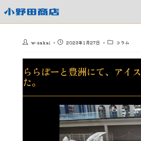
コ
ン
テ
ン
ツ
投
投
投
w-sakai
2023年1月27日
コラム
へ
稿
稿
稿
ス
者:
公
カ
キ
開
テ
日:
ゴ
ッ
ららぽーと豊洲にて、アイ
リ
プ
ー:
た。