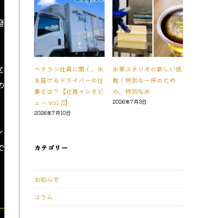
磨
と
ベテラン社員に聞く、氷
氷華スタジオの新しい挑
を届けるドライバーの仕
戦！特別な一杯のため
の
事とは？【社員インタビ
の、特別な氷
ュー vol.2】
2026年7月3日
2026年7月10日
ン
で
カテゴリー
お知らせ
コラム