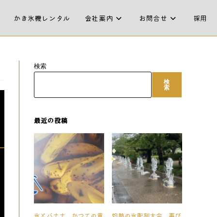
かき氷機レンタル
会社案内
お問合せ
採用
検索
検
索
最近の投稿
氷とバナナ、かつての意
灼熱の氷彫刻大会、再び