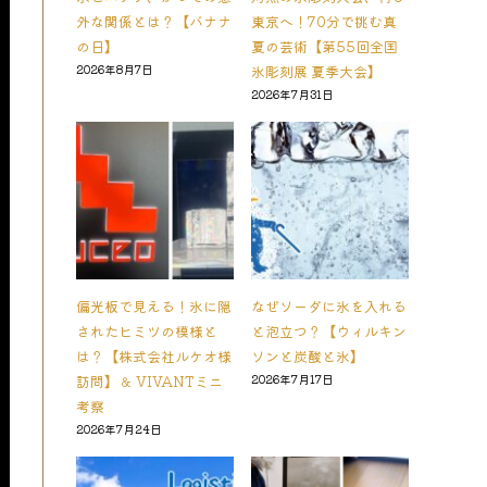
外な関係とは？【バナナ
東京へ！70分で挑む真
の日】
夏の芸術【第55回全国
2026年8月7日
氷彫刻展 夏季大会】
2026年7月31日
偏光板で見える！氷に隠
なぜソーダに氷を入れる
されたヒミツの模様と
と泡立つ？【ウィルキン
は？【株式会社ルケオ様
ソンと炭酸と氷】
訪問】＆ VIVANTミニ
2026年7月17日
考察
2026年7月24日