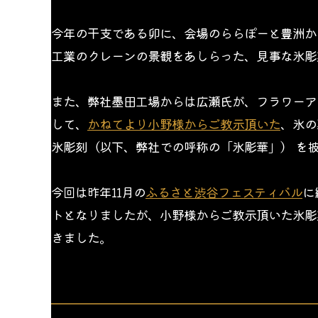
今年の干支である卯に、会場のららぽーと豊洲か
工業のクレーンの景観をあしらった、見事な氷彫
また、弊社墨田工場からは広瀬氏が、フラワーア
して、
かねてより小野様からご教示頂いた
、
氷の
氷彫刻（以下、弊社での呼称の「氷彫華」） を
今回は昨年11月の
ふるさと渋谷フェスティバル
に
トとなりましたが、小野様からご教示頂いた氷彫
きました。