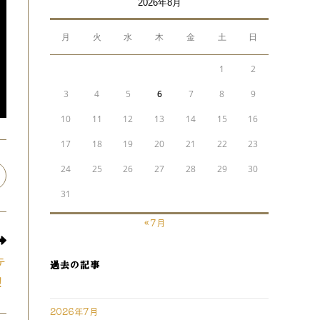
2026年8月
月
火
水
木
金
土
日
1
2
3
4
5
6
7
8
9
10
11
12
13
14
15
16
17
18
19
20
21
22
23
24
25
26
27
28
29
30
pens
n
31
ew
indow
« 7月
テ
過去の記事
！
2026年7月