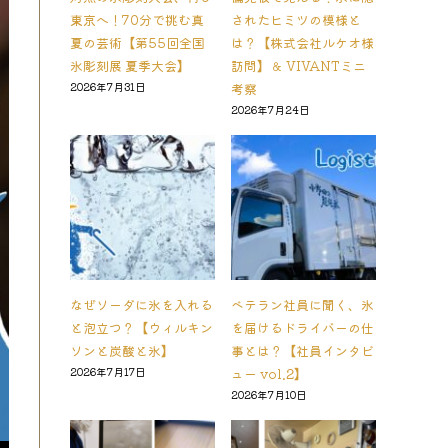
東京へ！70分で挑む真
されたヒミツの模様と
夏の芸術【第55回全国
は？【株式会社ルケオ様
氷彫刻展 夏季大会】
訪問】＆ VIVANTミニ
2026年7月31日
考察
2026年7月24日
なぜソーダに氷を入れる
ベテラン社員に聞く、氷
と泡立つ？【ウィルキン
を届けるドライバーの仕
ソンと炭酸と氷】
事とは？【社員インタビ
2026年7月17日
ュー vol.2】
2026年7月10日