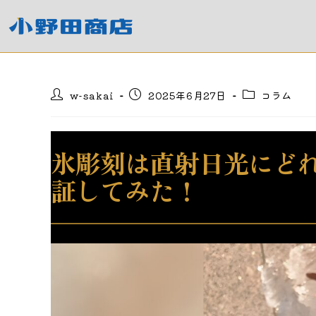
コ
ン
テ
ン
ツ
投
投
投
w-sakai
2025年6月27日
コラム
へ
稿
稿
稿
ス
者:
公
カ
キ
開
テ
日:
ゴ
ッ
氷彫刻は直射日光にど
リ
プ
ー:
証してみた！