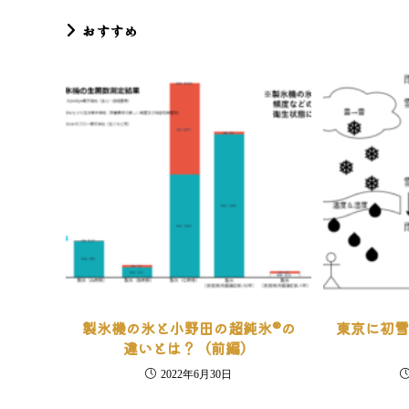
を
読
おすすめ
む
製氷機の氷と小野田の超純氷®の
東京に初
違いとは？（前編）
2022年6月30日