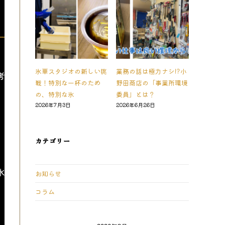
氷華スタジオの新しい挑
業務の話は極力ナシ!?小
考
戦！特別な一杯のため
野田商店の「事業所環境
の、特別な氷
委員」とは？
2026年7月3日
2026年6月26日
カテゴリー
氷
お知らせ
コラム