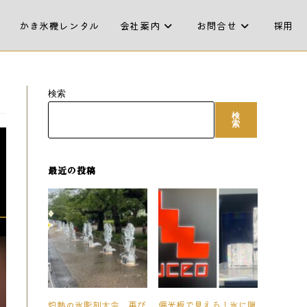
かき氷機レンタル
会社案内
お問合せ
採用
検索
検
索
最近の投稿
灼熱の氷彫刻大会、再び
偏光板で見える！氷に隠