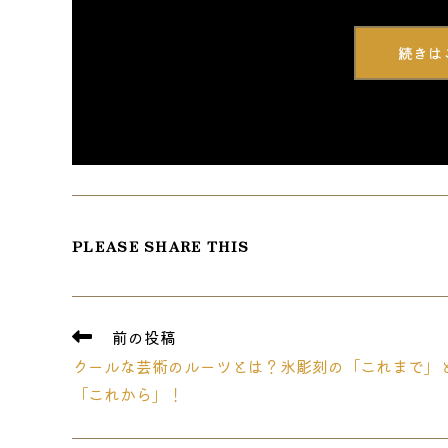
続きは
SHARE
PLEASE SHARE THIS
THIS
CONTENT
そ
前の投稿
の
クールな芸術のルーツとは？氷彫刻の「これまで」
他
の
「これから」！
記
事