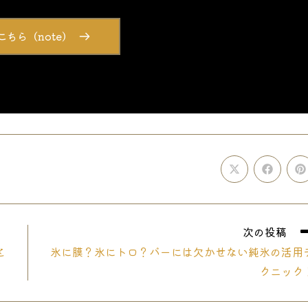
こちら（note）
Opens
Opens
O
in
in
i
a
a
a
new
new
n
window
window
w
次の投稿
と
氷に膜？氷にトロ？バーには欠かせない純氷の活用
クニック