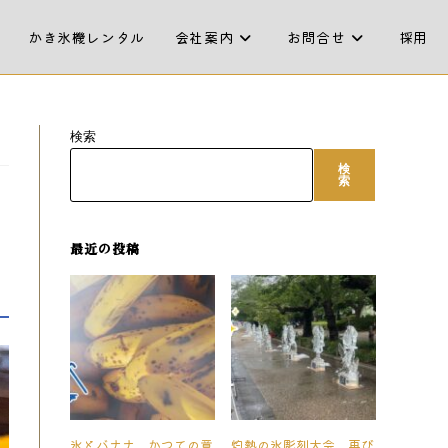
かき氷機レンタル
会社案内
お問合せ
採用
検索
検
索
最近の投稿
氷とバナナ、かつての意
灼熱の氷彫刻大会、再び