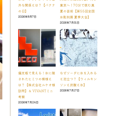
外な関係とは？【バナナ
東京へ！70分で挑む真
の日】
夏の芸術【第55回全国
2026年8月7日
氷彫刻展 夏季大会】
2026年7月31日
偏光板で見える！氷に隠
なぜソーダに氷を入れる
されたヒミツの模様と
と泡立つ？【ウィルキン
は？【株式会社ルケオ様
ソンと炭酸と氷】
訪問】＆ VIVANTミニ
2026年7月17日
考察
2026年7月24日