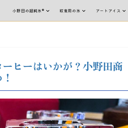
小野田の超純氷®
飲食用の氷
アートアイス
コーヒーはいかが？小野田商
め！