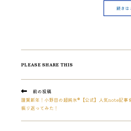
続きは
SHARE
PLEASE SHARE THIS
THIS
CONTENT
そ
前の投稿
の
謹賀新年！小野田の超純氷®【公式】人気note記事
他
の
振り返ってみた！
記
事
を
読