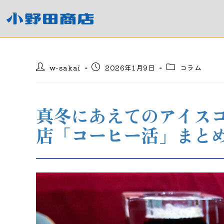
コ
ン
テ
ン
ツ
投
投
投
w-sakai
2026年1月9日
コラム
へ
稿
稿
稿
ス
者:
公
カ
キ
開
テ
日:
ゴ
ッ
真冬にあえてのアイス
リ
プ
ー:
店「コーヒー活」まと