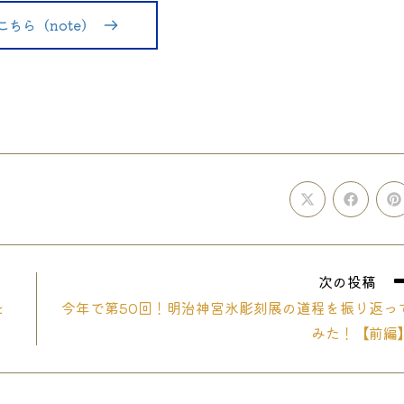
こちら（note）
Opens
Opens
O
in
in
i
a
a
a
new
new
n
window
window
w
次の投稿
を
今年で第50回！明治神宮氷彫刻展の道程を振り返っ
みた！【前編