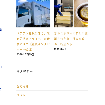
築
ベテラン社員に聞く、氷
氷華スタジオの新しい挑
を届けるドライバーの仕
戦！特別な一杯のため
事とは？【社員インタビ
の、特別な氷
ュー vol.2】
2026年7月3日
2026年7月10日
い
カテゴリー
お知らせ
と
コラム