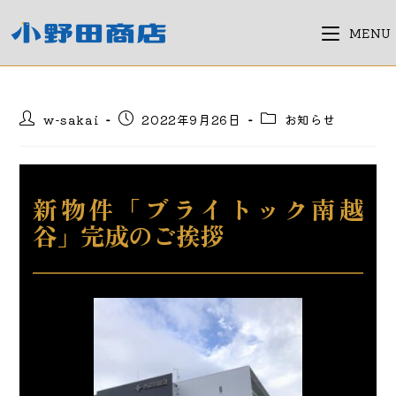
コ
ン
MENU
テ
ン
ツ
投
投
投
w-sakai
2022年9月26日
お知らせ
へ
稿
稿
稿
ス
者:
公
カ
キ
開
テ
日:
ゴ
ッ
新物件「ブライトック南越
リ
プ
ー:
谷」完成のご挨拶