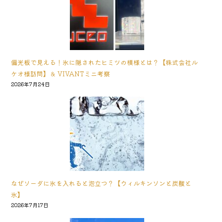
偏光板で見える！氷に隠されたヒミツの模様とは？【株式会社ル
ケオ様訪問】＆ VIVANTミニ考察
2026年7月24日
なぜソーダに氷を入れると泡立つ？【ウィルキンソンと炭酸と
氷】
2026年7月17日