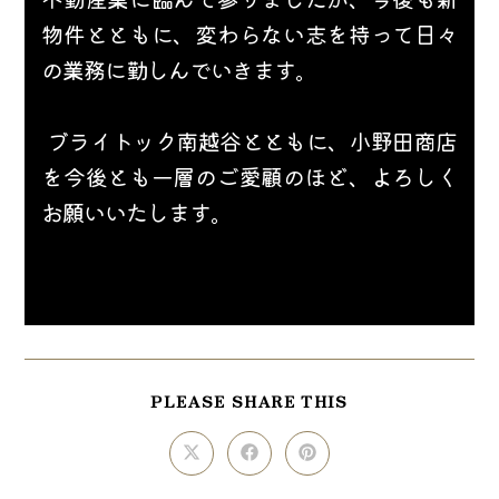
物件とともに、変わらない志を持って日々
の業務に勤しんでいきます。
 ブライトック南越谷とともに、小野田商店
を今後とも一層のご愛顧のほど、よろしく
お願いいたします。
SHARE
PLEASE SHARE THIS
THIS
CONTENT
Opens
Opens
Opens
in
in
in
a
a
a