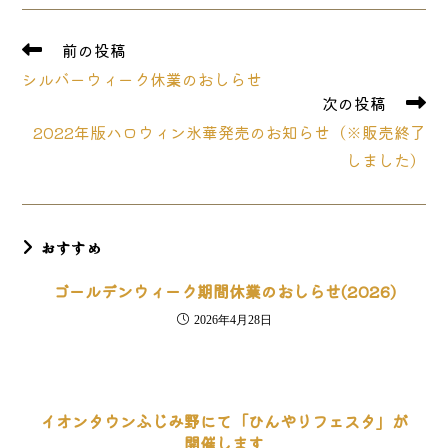
new
new
new
window
window
window
そ
前の投稿
の
シルバーウィーク休業のおしらせ
他
次の投稿
の
記
2022年版ハロウィン氷華発売のお知らせ（※販売終了
事
しました）
を
読
む
おすすめ
ゴールデンウィーク期間休業のおしらせ(2026)
2026年4月28日
イオンタウンふじみ野にて「ひんやりフェスタ」が
開催します