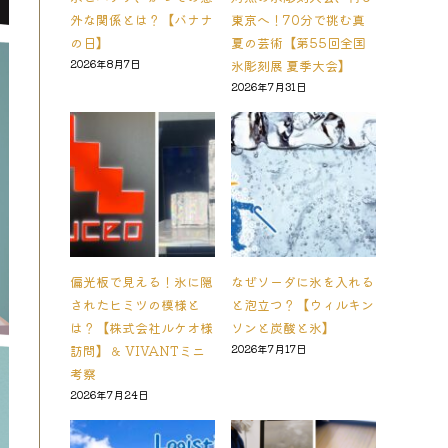
外な関係とは？【バナナ
東京へ！70分で挑む真
の日】
夏の芸術【第55回全国
2026年8月7日
氷彫刻展 夏季大会】
2026年7月31日
偏光板で見える！氷に隠
なぜソーダに氷を入れる
されたヒミツの模様と
と泡立つ？【ウィルキン
は？【株式会社ルケオ様
ソンと炭酸と氷】
訪問】＆ VIVANTミニ
2026年7月17日
考察
2026年7月24日