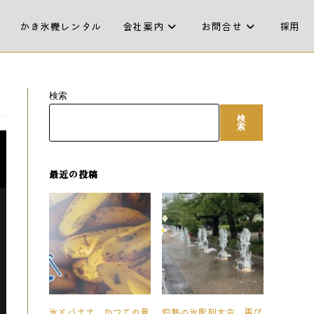
かき氷機レンタル
会社案内
お問合せ
採用
検索
検
索
最近の投稿
氷とバナナ、かつての意
灼熱の氷彫刻大会、再び