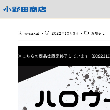
コ
ン
テ
ン
ツ
投
投
投
w-sakai
2022年10月3日
お知らせ
へ
稿
稿
稿
ス
者:
公
カ
キ
開
テ
日:
ゴ
ッ
※こちらの商品は販売終了しています（2022.11.1
リ
プ
ー: