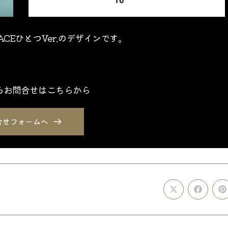
CEひとつVer.のデザインです。
るお問合せはこちらから
合せフォームへ
Opens
Opens
O
in
in
i
a
a
a
new
new
n
window
window
w