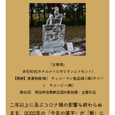
「古巻物」
赤石知也(ホテルメトロポリタンエドモント)
 【奉納】髙瀬物産(株)　キッコーマン食品(株) (株)ギャバ
ン　キユーピー(株)
第46回　明治神宮奉納全国氷彫刻展・出展作品
二年以上に及ぶコロナ禍の影響も終わらぬ
まま、2022年の「今年の漢字」が「戦」に