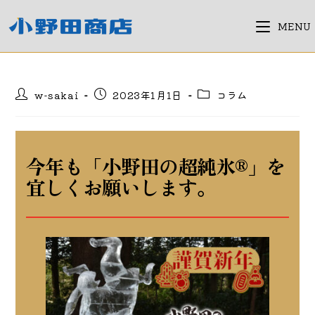
コ
ン
MENU
テ
ン
ツ
投
投
投
w-sakai
2023年1月1日
コラム
へ
稿
稿
稿
ス
者:
公
カ
キ
開
テ
日:
ゴ
ッ
今年も「小野田の超純氷®」を
リ
プ
ー:
宜しくお願いします。