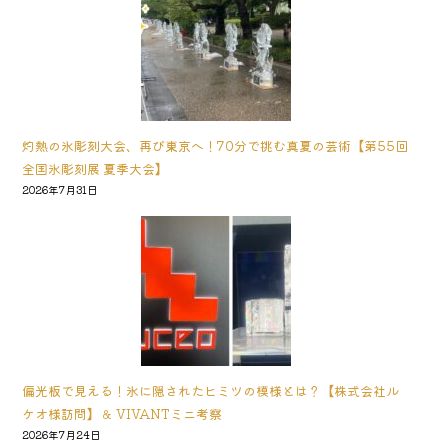
灼熱の氷彫刻大会、再び東京へ！70分で挑む真夏の芸術【第55回
全国氷彫刻展 夏季大会】
2026年7月31日
偏光板で見える！氷に隠されたヒミツの模様とは？【株式会社ル
ケオ様訪問】＆ VIVANTミニ考察
2026年7月24日