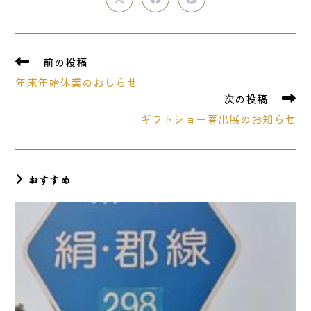
Opens
Opens
Opens
in
in
in
a
a
a
new
new
new
window
window
window
そ
前の投稿
の
年末年始休業のおしらせ
他
次の投稿
の
記
ギフトショー春出展のお知らせ
事
を
読
む
おすすめ