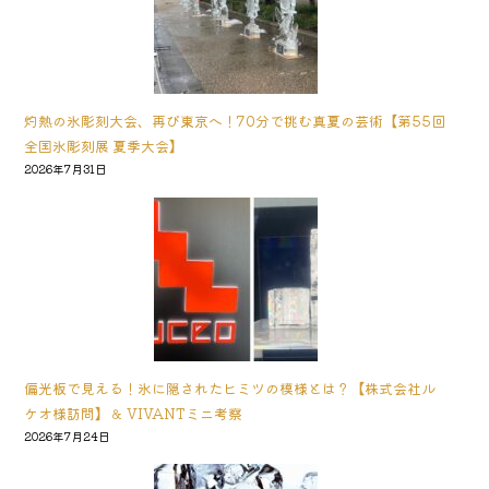
灼熱の氷彫刻大会、再び東京へ！70分で挑む真夏の芸術【第55回
全国氷彫刻展 夏季大会】
2026年7月31日
偏光板で見える！氷に隠されたヒミツの模様とは？【株式会社ル
ケオ様訪問】＆ VIVANTミニ考察
2026年7月24日