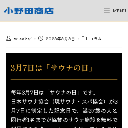
コ
ン
MENU
テ
ン
ツ
投
投
投
w-sakai
2023年3月8日
コラム
へ
稿
稿
稿
ス
者:
公
カ
キ
開
テ
日:
ゴ
ッ
3月7日は「サウナの日」
リ
プ
ー:
毎年3月7日は「サウナの日」です。
日本サウナ協会（現サウナ・スパ協会）が3
月7日に制定した記念日で、満37歳の人と
同行者1名までが協賛のサウナ施設を無料で