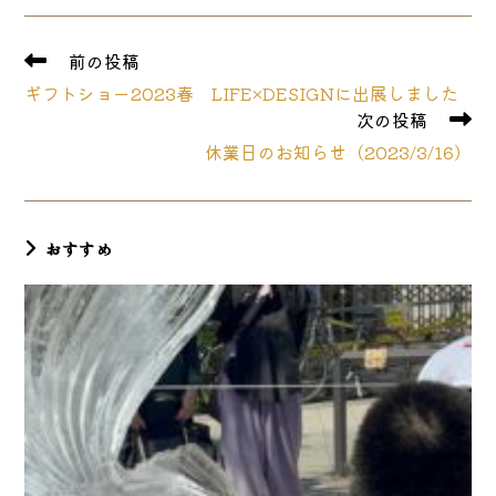
new
new
new
window
window
window
そ
前の投稿
の
ギフトショー2023春 LIFE×DESIGNに出展しました
他
次の投稿
の
記
休業日のお知らせ（2023/3/16）
事
を
読
む
おすすめ