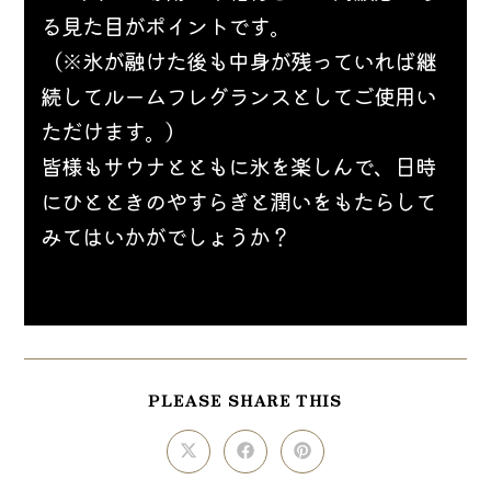
る見た目がポイントです。
（※氷が融けた後も中身が残っていれば継
続してルームフレグランスとしてご使用い
ただけます。）
皆様もサウナとともに氷を楽しんで、日時
にひとときのやすらぎと潤いをもたらして
みてはいかがでしょうか？
SHARE
PLEASE SHARE THIS
THIS
CONTENT
Opens
Opens
Opens
in
in
in
a
a
a