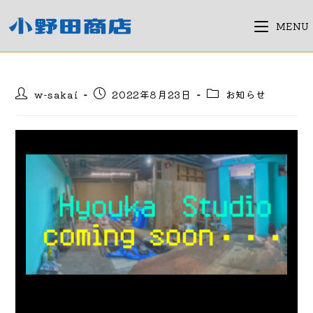
コ
ン
MENU
テ
ン
ツ
投
投
投
w-sakai
2022年8月23日
お知らせ
へ
稿
稿
稿
ス
者:
公
カ
キ
開
テ
日:
ゴ
ッ
リ
プ
ー: