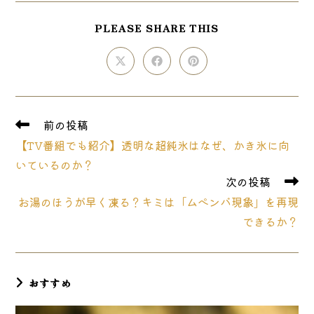
SHARE
PLEASE SHARE THIS
THIS
CONTENT
Opens
Opens
Opens
in
in
in
a
a
a
new
new
new
window
window
window
そ
前の投稿
の
【TV番組でも紹介】透明な超純氷はなぜ、かき氷に向
他
の
いているのか？
記
次の投稿
事
お湯のほうが早く凍る？キミは「ムぺンバ現象」を再現
を
読
できるか？
む
おすすめ