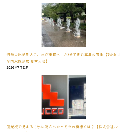
灼熱の氷彫刻大会、再び東京へ！70分で挑む真夏の芸術【第55回
全国氷彫刻展 夏季大会】
2026年7月31日
偏光板で見える！氷に隠されたヒミツの模様とは？【株式会社ル