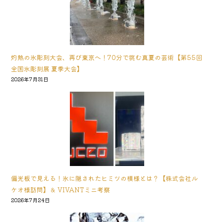
灼熱の氷彫刻大会、再び東京へ！70分で挑む真夏の芸術【第55回
全国氷彫刻展 夏季大会】
2026年7月31日
偏光板で見える！氷に隠されたヒミツの模様とは？【株式会社ル
ケオ様訪問】＆ VIVANTミニ考察
2026年7月24日