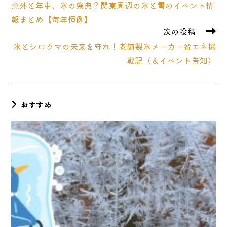
意外と年中、氷の祭典？関東周辺の氷と雪のイベント情
他
の
報まとめ【毎年恒例】
記
次の投稿
事
氷とシロクマの未来を守れ！老舗製氷メーカー省エネ挑
を
読
戦記（＆イベント告知）
む
おすすめ