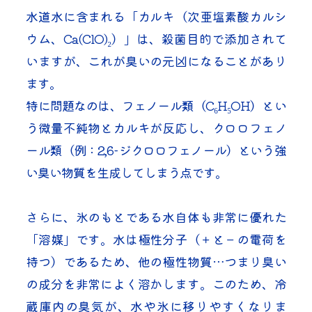
水道水に含まれる「カルキ（次亜塩素酸カルシ
ウム、Ca(ClO)₂）」は、殺菌目的で添加されて
いますが、これが臭いの元凶になることがあり
ます。
特に問題なのは、フェノール類（C₆H₅OH）とい
う微量不純物とカルキが反応し、クロロフェノ
ール類（例：2,6-ジクロロフェノール）という強
い臭い物質を生成してしまう点です。
さらに、氷のもとである水自体も非常に優れた
「溶媒」です。水は極性分子（＋と－の電荷を
持つ）であるため、他の極性物質…つまり臭い
の成分を非常によく溶かします。このため、冷
蔵庫内の臭気が、水や氷に移りやすくなりま