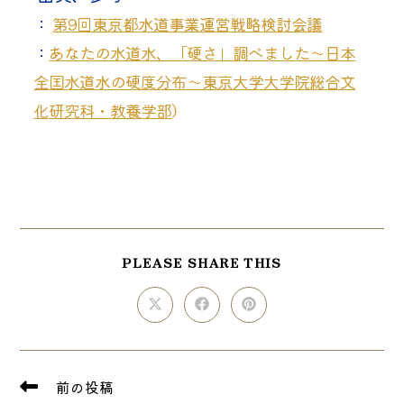
： 
第9回東京都水道事業運営戦略検討会議
：
あなたの水道水、「硬さ」調べました～日本
全国水道水の硬度分布～東京大学大学院総合文
化研究科・教養学部
）
SHARE
PLEASE SHARE THIS
THIS
CONTENT
Opens
Opens
Opens
in
in
in
a
a
a
new
new
new
window
window
window
そ
前の投稿
の