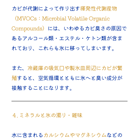
カビが代謝によって作り出す
揮発性代謝産物
（MVOCs：Microbial Volatile Organic 
Compounds）
には、いわゆるカビ臭さの原因で
あるアルコール類・エステル・ケトン類が含ま
れており、これらも氷に移ってしまいます。
また、
冷蔵庫の吸気口や製氷皿周辺にカビが繁
殖
すると、空気循環とともに氷へと臭い成分が
接触することになります。
４. ミネラルと氷の濁り・雑味
水に含まれる
カルシウムやマグネシウム
などの