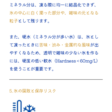
ミネラル分は、凍る際に均一に結晶化できず、
氷の中心に白く濁った部分や、雑味の元となる
粒子
として残ります。
また、硬水（ミネラル分が多い水）は、氷とし
て凍ったときに
苦味・渋み・金属的な風味
が出
やすくなるため、透明で雑味の少ない氷を作る
には、硬度の低い軟水（Hardness < 60mg/L）
を使うことが重要です。
5. 氷の腐敗と保存リスク