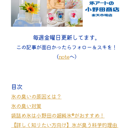
毎週金曜日更新してます。
この記事が面白かったらフォロー＆スキを！
（
note
へ）
目次
氷の臭いの原因とは？
氷の臭い対策
袋詰め氷は小野田の超純氷®がおすすめ！
【詳しく知りたい方向け】氷が臭う科学的理由 