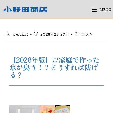
コ
ン
MENU
テ
ン
ツ
投
投
投
w-sakai
2026年2月20日
コラム
へ
稿
稿
稿
ス
者:
公
カ
キ
開
テ
日:
ゴ
ッ
【2026年版】ご家庭で作った
リ
プ
ー:
氷が臭う！？どうすれば防げ
る？